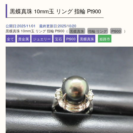
姫路市・高砂市・加古川市・加西市
神崎郡・太子町・宍粟市・佐用郡
たつの市・相生市・赤穂市
鳥取県全域・京都府全域