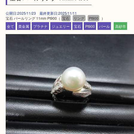
買取大吉 姫路花田店に来てよかった！そう思ってい
よう丁寧に査定いたします！
Facebook
Twitter
Line
宝石 パールリング 11mm Pt900
公開日:2025/11/23 最終更新日:2025/11/11
宝石 パールリング 11mm Pt900（
宝石
リング
Pt900
）