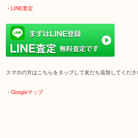
・最寄り駅
ターミナル駅「姫路駅」播但線「京口駅」
東海道・山陽本線「東姫路駅」「御着駅」
・当店の特徴
兵庫県を中心に姫路市・高砂市・たつの市・加古川
郡・太子町・宍粟市など幅広いエリアからご利用を
ております。
当店はヤマダストアー花田店の向かいに店舗がござ