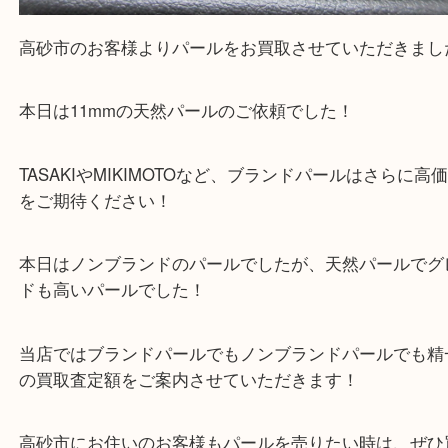
全て
貴金属
プラチナ
ジュエリー
宝石
Pt900
パール
高砂