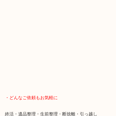
買取屋さん特有の派手は装飾はなく、ログハウス風
のでご来店しやすいかと思います。
女性の鑑定士もいますので、お一人様でも安心して
ただけます。
店舗前には無料駐車場もあります。
年末年始以外は土日祝日も休まず年中無休で営業中
・LINE査定