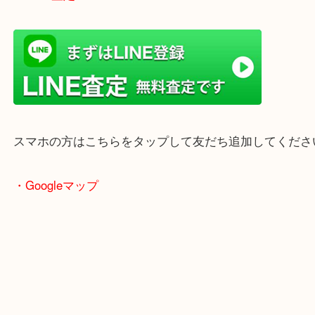
郡・太子町・宍粟市など幅広いエリアからご利用を
ております。
当店はヤマダストアー花田店の向かいに店舗がござ
買取屋さん特有の派手は装飾はなく、ログハウス風
のでご来店しやすいかと思います。
女性の鑑定士もいますので、お一人様でも安心して
ただけます。
店舗前には無料駐車場もあります。
年末年始以外は土日祝日も休まず年中無休で営業中