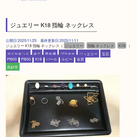
HOME
>
最新の買取情報
>
ジュエリー K18 指輪 ネックレス
公開日:2025/11/25 最終更新日:2025/11/11
ジュエリー K18 指輪 ネックレス（
ジュエリー
指輪 ネックレス
K18
ダイヤモンド
全て
貴金属
プラチナ
ジュエリー
宝石
Pt900
Pt850
K18
パール
ルビー
金貨
高砂市