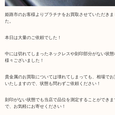
買取大吉 姫路花田店に来てよかった！そう思ってい
よう丁寧に査定いたします！
Facebook
Twitter
Line
プラチナ ネックレス 指輪
公開日:2025/11/03 最終更新日:2025/10/28
プラチナ ネックレス 指輪（
貴金属
ネックレス
プラチナ
）
全て
貴金属
プラチナ
Pt950
Pt900
Pt850
姫路市