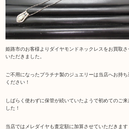
買取大吉 姫路花田店に来てよかった！そう思ってい
よう丁寧に査定いたします！
Facebook
Twitter
Line
ダイヤモンド ネックレス Pt900
公開日:2026/04/18 最終更新日:2026/04/07
ダイヤモンド ネックレス Pt900（
ダイヤモンド
ネックレス
Pt900