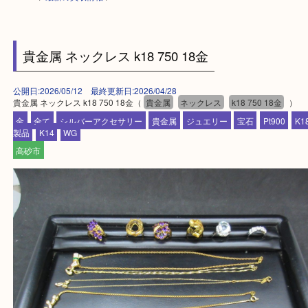
HOME
>
最新の買取情報
>
貴金属 ネックレス k18 750 18金
公開日:2026/05/12 最終更新日:2026/04/28
貴金属 ネックレス k18 750 18金（
貴金属
ネックレス
k18 750 18金
金
全て
シルバーアクセサリー
貴金属
ジュエリー
宝石
Pt900
製品
K14
WG
高砂市