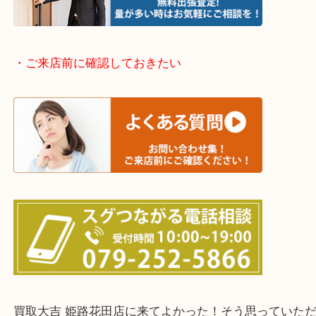
姫路市・高砂市・加古川市・加西市
神崎郡・太子町・宍粟市・佐用郡
たつの市・相生市・赤穂市
鳥取県全域・京都府全域
・ご来店前に確認しておきたい