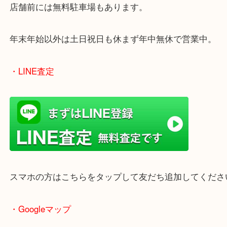
は、ぜひ買取大吉姫路花田店へお越しください！
皆様からのご来店をお待ちしております。
・最寄り駅
ターミナル駅「姫路駅」播但線「京口駅」
東海道・山陽本線「東姫路駅」「御着駅」
・当店の特徴
兵庫県を中心に姫路市・高砂市・たつの市・加古川