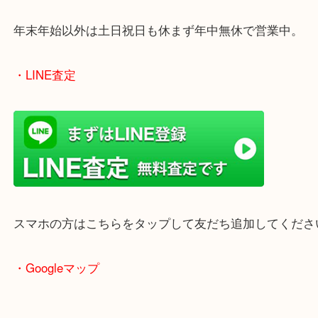
・当店の特徴
兵庫県を中心に姫路市・高砂市・たつの市・加古川
郡・太子町・宍粟市など幅広いエリアからご利用を
ております。
当店はヤマダストアー花田店の向かいに店舗がござ
買取屋さん特有の派手は装飾はなく、ログハウス風
のでご来店しやすいかと思います。
女性の鑑定士もいますので、お一人様でも安心して
ただけます。