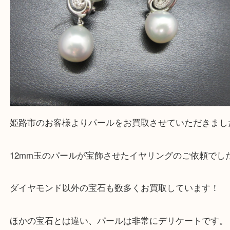
Facebook
Twitter
Line
宝石 パール 12mm イヤリング
公開日:2026/04/22 最終更新日:2026/04/08
宝石 パール 12mm イヤリング（
パール
イヤリング
Pt900
）
ダイヤモンド
全て
貴金属
プラチナ
ジュエリー
宝石
Pt900
姫路市