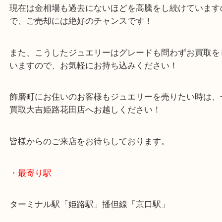
買取大吉 姫路花田店に来てよかった！そう思ってい
よう丁寧に査定いたします！
Facebook
Twitter
Line
ジュエリー プラチナ k18 Pt900 リング ネッ
公開日:2026/04/14 最終更新日:2026/03/27
ジュエリー プラチナ k18 Pt900 リング ネックレス（
ジュエリー
N/A
）
全て
金
貴金属
プラチナ
Pt900
K18
Pt850
飾磨町