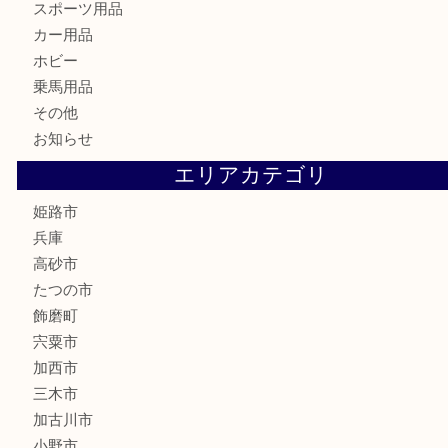
はがき
骨董品
古美術品
記念硬貨
家電
喫煙具
電動工具
大工用品
文房具
釣り具
楽器
香水
化粧品
MLM製品
サプリメント
美容