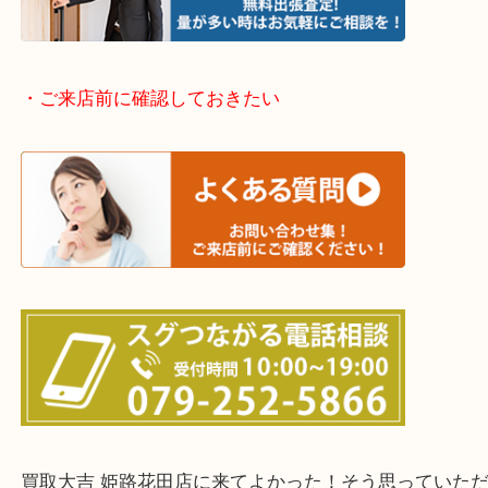
姫路市・高砂市・加古川市・加西市
神崎郡・太子町・宍粟市・佐用郡
たつの市・相生市・赤穂市
鳥取県全域・京都府全域
・ご来店前に確認しておきたい