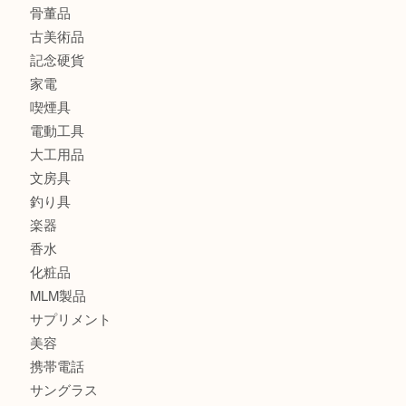
金製品
銀製品
バッグ
財布
ブランド
時計
カメラ
食器
金貨
記念メダル
古銭
切手
金券・商品券
鉄道模型
テレホンカード
株主優待券