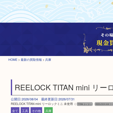
HOME
>
最新の買取情報
>
兵庫
REELOCK TITAN mini
公開日:2026/08/04 最終更新日:2026/07/31
REELOCK TITAN mini リーロックミニ 未使用（
TITAN タイタン
REELOCK mini
全て
工具
その他
兵庫