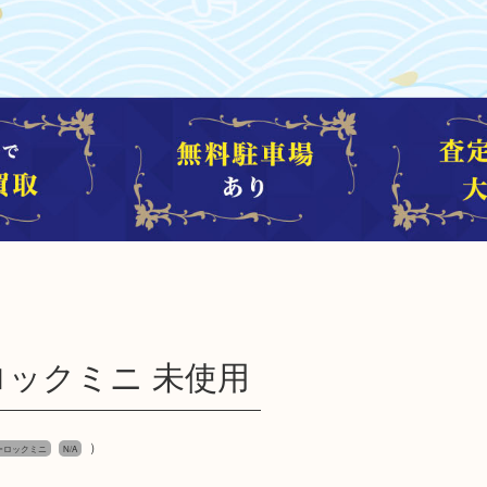
 リーロックミニ 未使用
）
 リーロックミニ
N/A