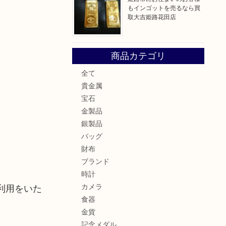
もインゴットを売るなら買
取大吉姫路花田店
商品カテゴリ
全て
貴金属
宝石
金製品
銀製品
バッグ
財布
ブランド
時計
カメラ
利用をいた
食器
金貨
記念メダル