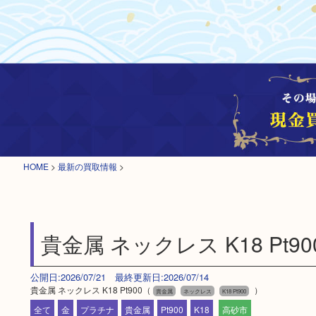
HOME
>
最新の買取情報
>
貴金属 ネックレス K18 Pt90
公開日:2026/07/21 最終更新日:2026/07/14
貴金属 ネックレス K18 Pt900（
）
貴金属
ネックレス
K18 Pt900
全て
金
プラチナ
貴金属
Pt900
K18
高砂市