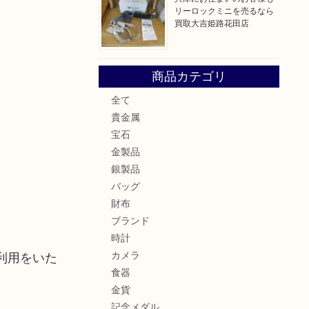
リーロックミニを売るなら
買取大吉姫路花田店
商品カテゴリ
全て
貴金属
宝石
金製品
銀製品
バッグ
財布
ブランド
時計
カメラ
利用をいた
食器
金貨
記念メダル