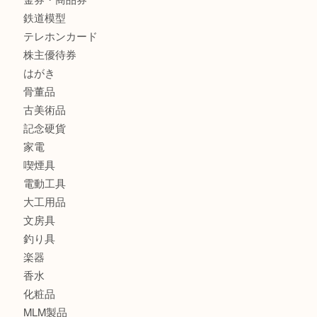
商品カテゴリ
全て
貴金属
宝石
金製品
銀製品
バッグ
財布
ブランド
時計
カメラ
食器
金貨
記念メダル
古銭
切手