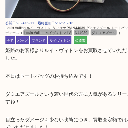
公開日:2024/02/11 最終更新日:2025/07/16
Louis Vuitton ルイ・ヴィトン LV イエナPM N44039 ダミエアズール ト
ディース
（
Louis Vuitton ルイヴィトン LV
N44039
ダミエアズール
全て
バッグ
ブランド
ルイヴィトン
姫路市
姫路のお客様よりルイ・ヴィトンをお買取させてい
した。
本日はトートバッグのお持ち込みです！