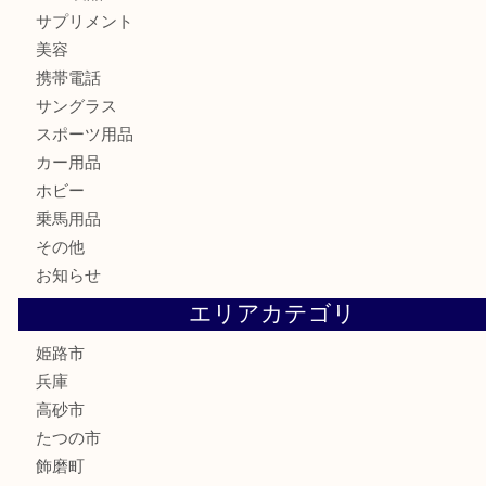
金券・商品券
鉄道模型
テレホンカード
株主優待券
はがき
骨董品
古美術品
記念硬貨
家電
喫煙具
電動工具
大工用品
文房具
釣り具
楽器
香水