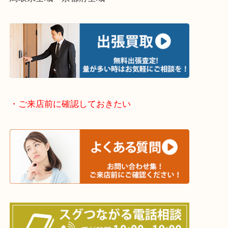
兵庫県全域
姫路市・高砂市・加古川市・加西市
神崎郡・太子町・宍粟市・佐用郡
たつの市・相生市・赤穂市
鳥取県全域・京都府全域