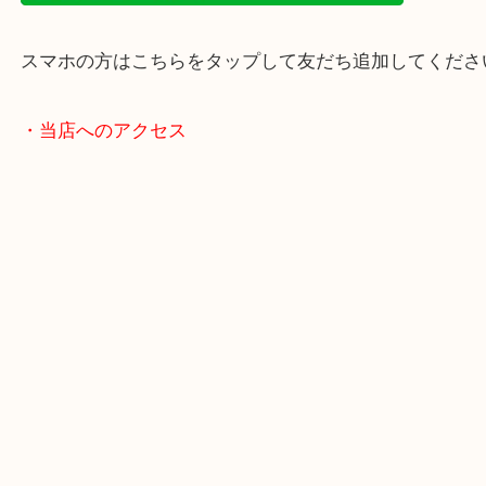
年末年始以外は土日祝日も休まず年中無休で営業中
・LINE査定
スマホの方はこちらをタップして友だち追加してく
・当店へのアクセス