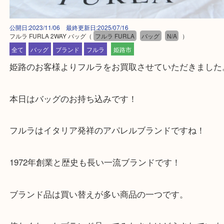
公開日:2023/11/06 最終更新日:2025/07/16
フルラ FURLA 2WAY バッグ
（
フルラ FURLA
バッグ
N/A
）
全て
バッグ
ブランド
フルラ
姫路市
姫路のお客様よりフルラをお買取させていただきま
本日はバッグのお持ち込みです！
フルラはイタリア発祥のアパレルブランドですね！