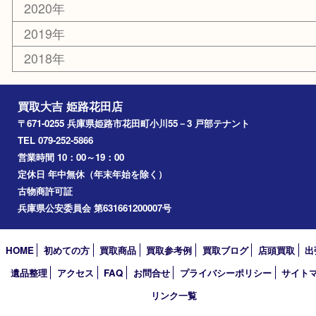
姫路市
兵庫
高砂市
たつの市
飾磨町
宍粟市
加西市
三木市
加古川市
小野市
アーカイブ
2026年
2025年
2024年