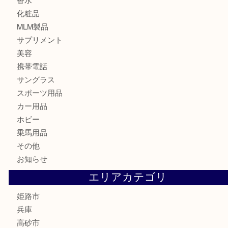
記念メダル
古銭
切手
金券・商品券
鉄道模型
テレホンカード
株主優待券
はがき
骨董品
古美術品
記念硬貨
家電
喫煙具
電動工具
大工用品
文房具