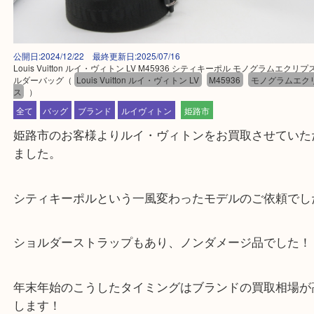
公開日:2024/12/22 最終更新日:2025/07/16
Louis Vuitton ルイ・ヴィトン LV M45936 シティキーポル モノグラム
ルダーバッグ
（
Louis Vuitton ルイ・ヴィトン LV
M45936
モノグラ
ス
）
全て
バッグ
ブランド
ルイヴィトン
姫路市
姫路市のお客様よりルイ・ヴィトンをお買取させて
ました。
シティキーポルという一風変わったモデルのご依頼