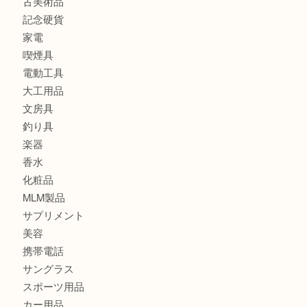
バッグ
財布
ブランド
時計
カメラ
食器
金貨
記念メダル
古銭
切手
金券・商品券
鉄道模型
テレホンカード
株主優待券
はがき
骨董品