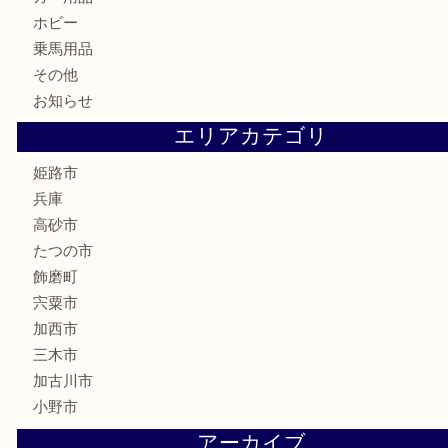
古美術品
記念硬貨
家電
喫煙具
電動工具
大工用品
文房具
釣り具
楽器
香水
化粧品
MLM製品
サプリメント
美容
携帯電話
サングラス