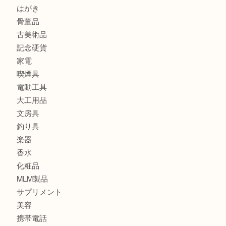
金製品
銀製品
バッグ
財布
ブランド
時計
カメラ
食器
金貨
記念メダル
古銭
切手
金券・商品券
鉄道模型
テレホンカード
株主優待券