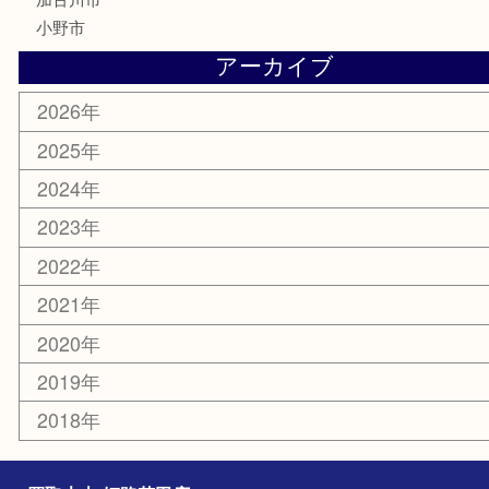
携帯電話
サングラス
スポーツ用品
カー用品
ホビー
乗馬用品
その他
お知らせ
エリアカテゴリ
姫路市
兵庫
高砂市
たつの市
飾磨町
宍粟市
加西市