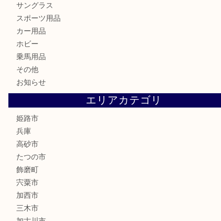
はがき
骨董品
古美術品
記念硬貨
家電
喫煙具
電動工具
大工用品
文房具
釣り具
楽器
香水
化粧品
MLM製品
サプリメント
美容