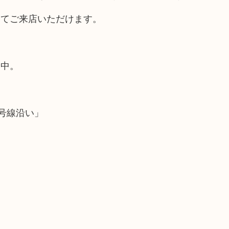
してご来店いただけます。
業中。
号線沿い」