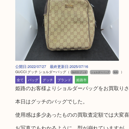
公開日:2022/07/27 最終更新日:2025/07/16
GUCCI グッチ ショルダーバッグ
（
）
GUCCI グッチ
ショルダーバッグ
N/A
全て
バッグ
グッチ
ブランド
姫路市
姫路のお客様よりショルダーバッグをお買取り
本日はグッチのバッグでした。
使用感は多少あったものの買取査定額では大変
お写真でもわかるように、型が崩れていますが