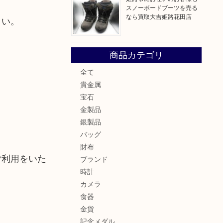
スノーボードブーツを売る
なら買取大吉姫路花田店
さい。
商品カテゴリ
全て
貴金属
宝石
金製品
銀製品
バッグ
財布
ご利用をいた
ブランド
時計
カメラ
食器
金貨
記念メダル