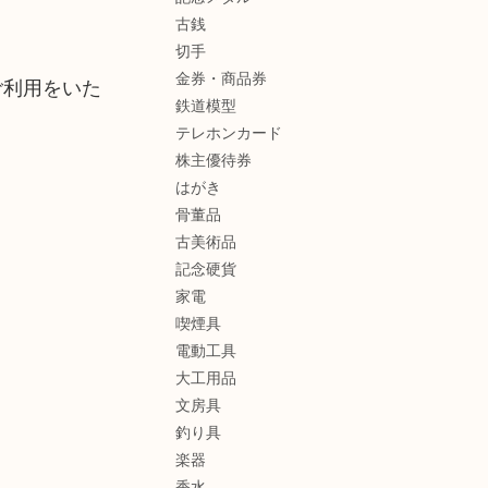
古銭
切手
金券・商品券
ご利用をいた
鉄道模型
テレホンカード
株主優待券
はがき
骨董品
古美術品
記念硬貨
家電
喫煙具
電動工具
大工用品
文房具
釣り具
楽器
香水