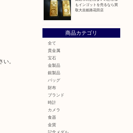
もインゴットを売るなら買
取大吉姫路花田店
商品カテゴリ
全て
貴金属
宝石
さい。
金製品
銀製品
バッグ
財布
ブランド
時計
カメラ
食器
金貨
記念メダル