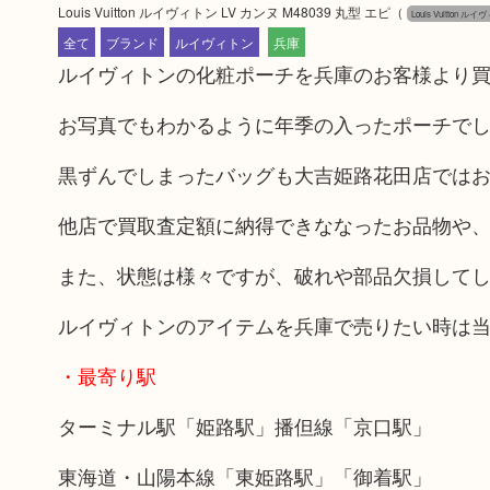
Louis Vuitton ルイヴィトン LV カンヌ M48039 丸型 エピ
（
Louis Vuitton ルイ
全て
ブランド
ルイヴィトン
兵庫
ルイヴィトンの化粧ポーチを兵庫のお客様より
お写真でもわかるように年季の入ったポーチで
黒ずんでしまったバッグも大吉姫路花田店では
他店で買取査定額に納得できななったお品物や、
また、状態は様々ですが、破れや部品欠損して
ルイヴィトンのアイテムを兵庫で売りたい時は
・最寄り駅
ターミナル駅「姫路駅」播但線「京口駅」
東海道・山陽本線「東姫路駅」「御着駅」