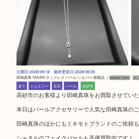
公開日:2026/06/18 最終更新日:2026/06/05
田崎真珠 TASAKI ネックレス パール シルバー 銀製品
（
田崎真珠 TASAKI
ネッ
全て
ジュエリー
宝石
パール
高砂市
高砂市のお客様より田崎真珠をお買取させてい
本日はパールアクセサリーで人気な田崎真珠の
田崎真珠のほかにもミキモトブランドのご依頼
シャネルのフェイクパールも高価買取中です！