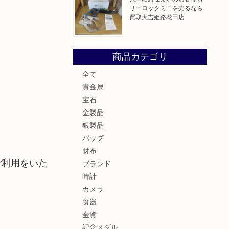
リーロックミニを売るなら
買取大吉姫路花田店
商品カテゴリ
全て
貴金属
宝石
金製品
銀製品
バッグ
財布
ご利用をいた
ブランド
時計
カメラ
食器
金貨
記念メダル