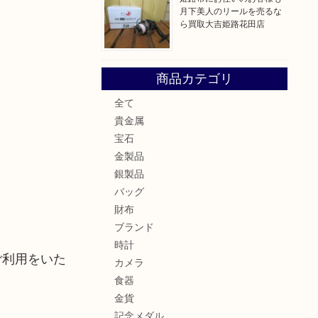
月下美人のリールを売るな
ら買取大吉姫路花田店
商品カテゴリ
全て
貴金属
宝石
金製品
銀製品
バッグ
財布
ブランド
時計
ご利用をいた
カメラ
食器
金貨
記念メダル