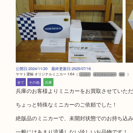
公開日:2024/11/20 最終更新日:2025/07/16
ヤマト運輸 オリジナルミニカー 1/64
（
）
ミニカー
オリジナルミニカー
N/A
全て
その他
兵庫
兵庫のお客様よりミニカーをお買取させていた
ちょっと特殊なミニカーのご依頼でした！
絶版品のミニカーで、未開封状態でのお持ち込
一般にはあまり流通しない珍しいお品物です！