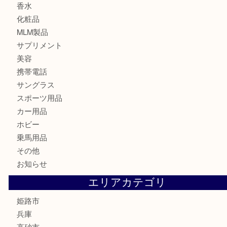
記念メダル
古銭
切手
金券・商品券
鉄道模型
テレホンカード
株主優待券
はがき
骨董品
古美術品
記念硬貨
家電
喫煙具
電動工具
大工用品
文房具