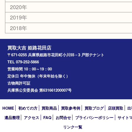
姫路市
兵庫
高砂市
たつの市
飾磨町
宍粟市
加西市
三木市
加古川市
小野市
アーカイブ
2026年
2025年
2024年