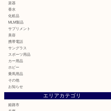
金貨
記念メダル
古銭
切手
金券・商品券
鉄道模型
テレホンカード
株主優待券
はがき
骨董品
古美術品
記念硬貨
家電
喫煙具
電動工具
大工用品