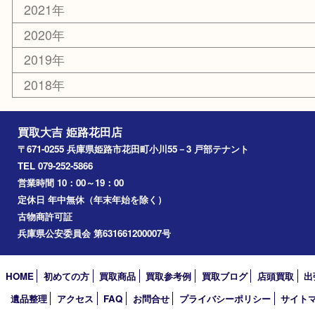
エリアカテゴリ
姫路市
兵庫
高砂市
たつの市
飾磨町
宍粟市
加西市
三木市
加古川市
小野市
アーカイブ
2026年
2025年