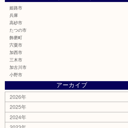
電動工具
大工用品
文房具
釣り具
楽器
香水
化粧品
MLM製品
サプリメント
美容
携帯電話
サングラス
スポーツ用品
カー用品
ホビー
乗馬用品