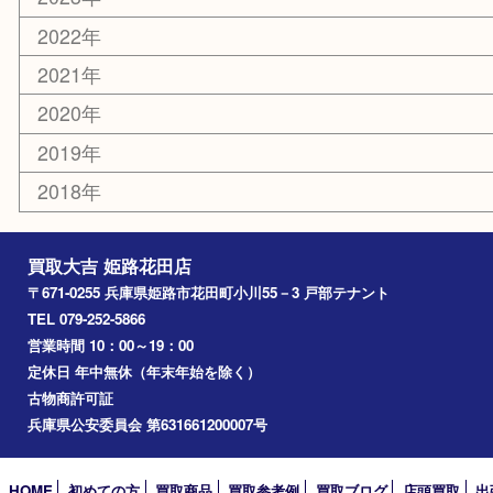
その他
お知らせ
エリアカテゴリ
姫路市
兵庫
高砂市
たつの市
飾磨町
宍粟市
加西市
三木市
加古川市
小野市
アーカイブ