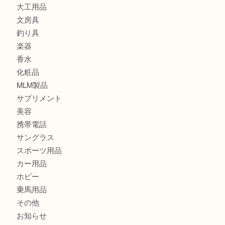
時計
カメラ
食器
金貨
記念メダル
古銭
切手
金券・商品券
鉄道模型
テレホンカード
株主優待券
はがき
骨董品
古美術品
記念硬貨
家電