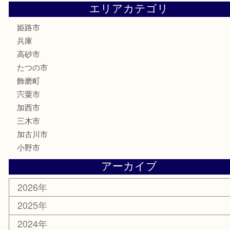
喫煙具
電動工具
大工用品
文房具
釣り具
楽器
香水
化粧品
MLM製品
サプリメント
美容
携帯電話
サングラス
スポーツ用品
カー用品
ホビー