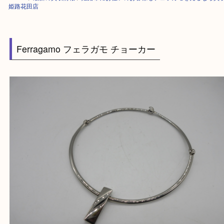
HOME
>
最新の買取情報
>
姫路市にお住いのお客様もフェラガモを売るな
姫路花田店
Ferragamo フェラガモ チョーカー