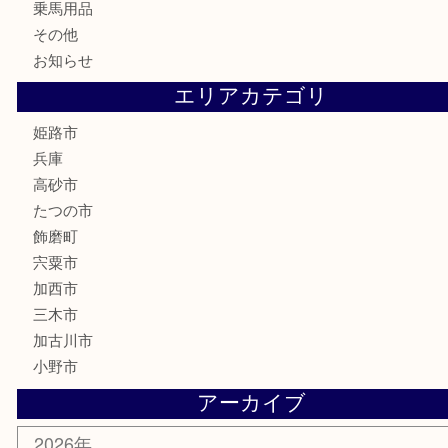
古美術品
記念硬貨
家電
喫煙具
電動工具
大工用品
文房具
釣り具
楽器
香水
化粧品
MLM製品
サプリメント
美容
携帯電話
サングラス