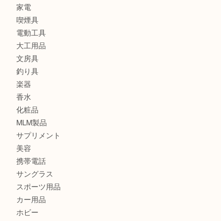
バッグ
財布
ブランド
時計
カメラ
食器
金貨
記念メダル
古銭
切手
金券・商品券
鉄道模型
テレホンカード
株主優待券
はがき
骨董品