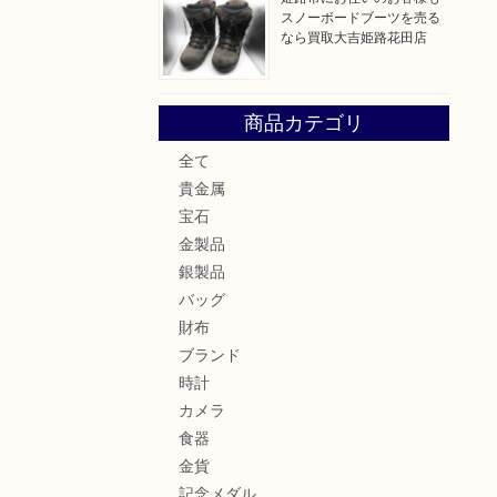
スノーボードブーツを売る
なら買取大吉姫路花田店
商品カテゴリ
全て
貴金属
宝石
金製品
銀製品
バッグ
財布
ブランド
時計
カメラ
食器
金貨
記念メダル