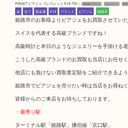
PIAGET ピアジェ ブレスレット K18 750
（
PIAGET ピアジェ
ブレスレット
K18 
金
全て
貴金属
K18
ブランド
ピアジェ
姫路市
姫路市のお客様よりピアジェをお買取させてい
スイスを代表する高級ブランドですね！
高級時計と本日のようなジュエリーを手掛ける
こうした高級ブランドのお買取も当店にお任せ
他店にも負けない買取査定額をご紹介できるよ
姫路市でピアジェを売りたい時は当店をお尋ね
皆様からのご来店をお待ちしております。
・最寄り駅
ターミナル駅「姫路駅」播但線「京口駅」