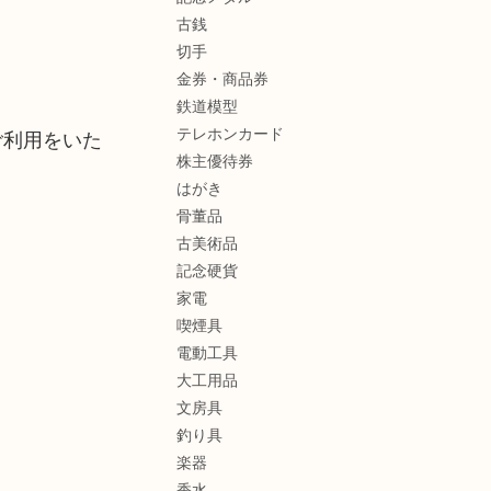
古銭
切手
金券・商品券
鉄道模型
テレホンカード
ご利用をいた
株主優待券
はがき
骨董品
古美術品
記念硬貨
家電
喫煙具
電動工具
大工用品
文房具
釣り具
楽器
香水