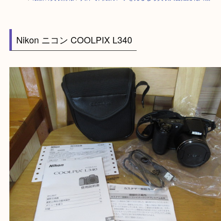
HOME
>
最新の買取情報
>
兵庫で高級カメラを売るなら買取大吉姫路花田
Nikon ニコン COOLPIX L340