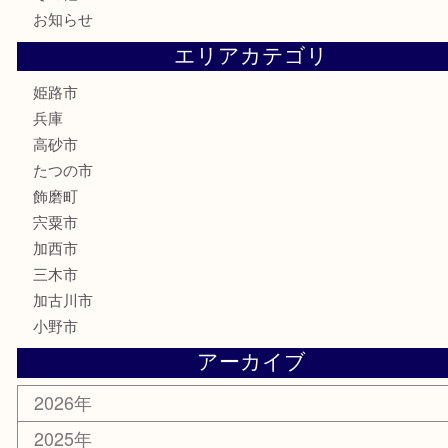
記念硬貨
家電
喫煙具
電動工具
大工用品
文房具
釣り具
楽器
香水
化粧品
MLM製品
サプリメント
美容
携帯電話
サングラス
スポーツ用品
カー用品