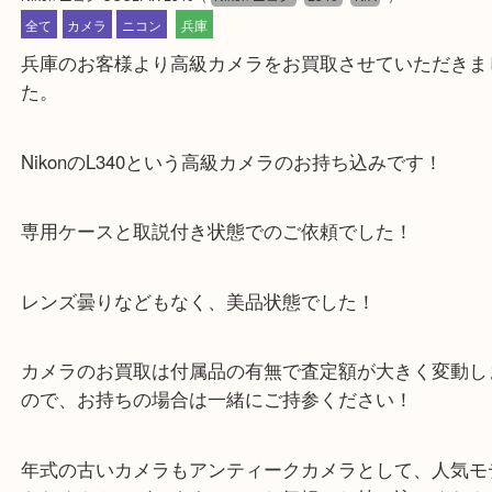
公開日:2024/05/17 最終更新日:2025/07/16
Nikon ニコン COOLPIX L340
（
Nikon ニコン
L340
N/A
）
全て
カメラ
ニコン
兵庫
兵庫のお客様より高級カメラをお買取させていただ
た。
NikonのL340という高級カメラのお持ち込みです！
専用ケースと取説付き状態でのご依頼でした！
レンズ曇りなどもなく、美品状態でした！