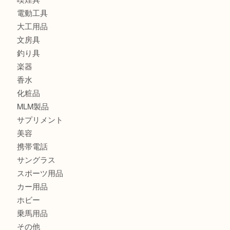
財布
ブランド
時計
カメラ
食器
金貨
記念メダル
古銭
切手
金券・商品券
鉄道模型
テレホンカード
株主優待券
はがき
骨董品
古美術品