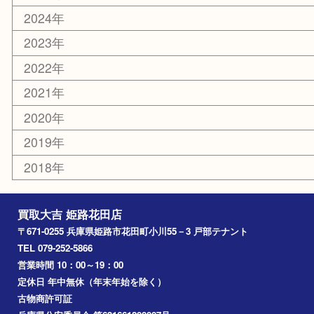
ホビー
乗馬用品
その他
お知らせ
エリアカテゴリ
姫路市
兵庫
高砂市
たつの市
飾磨町
宍粟市
加西市
三木市
加古川市
小野市