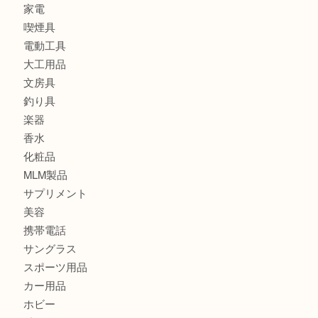
財布
ブランド
時計
カメラ
食器
金貨
記念メダル
古銭
切手
金券・商品券
鉄道模型
テレホンカード
株主優待券
はがき
骨董品
古美術品