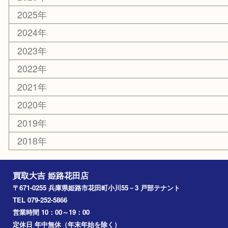
カー用品
ホビー
乗馬用品
その他
お知らせ
エリアカテゴリ
姫路市
兵庫
高砂市
たつの市
飾磨町
宍粟市
加西市
三木市
加古川市