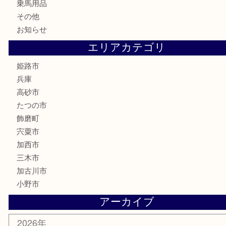
記念硬貨
家電
喫煙具
電動工具
大工用品
文房具
釣り具
楽器
香水
化粧品
MLM製品
サプリメント
美容
携帯電話
サングラス
スポーツ用品