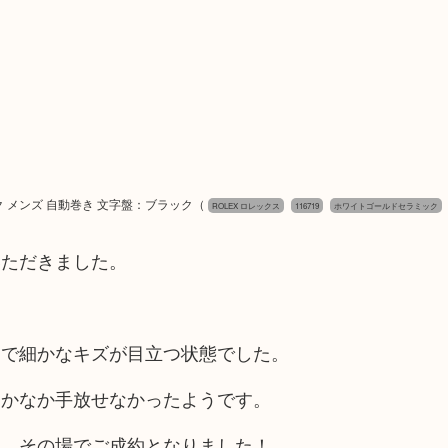
ミック メンズ 自動巻き 文字盤：ブラック
（
ROLEX ロレックス
116719
ホワイトゴールドセラミック
いただきました。
うで細かなキズが目立つ状態でした。
なかなか手放せなかったようです。
き、その場でご成約となりました！