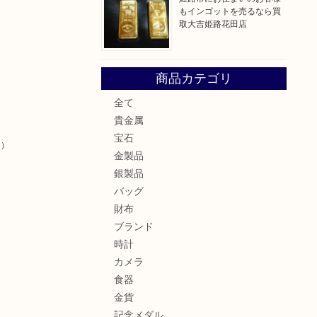
もインゴットを売るなら買
取大吉姫路花田店
商品カテゴリ
全て
貴金属
宝石
）
金製品
銀製品
バッグ
財布
ブランド
時計
カメラ
食器
金貨
記念メダル