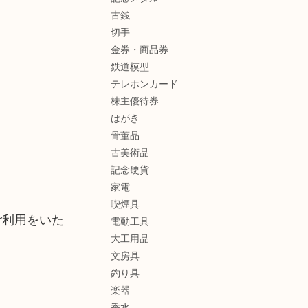
古銭
切手
金券・商品券
鉄道模型
テレホンカード
株主優待券
はがき
骨董品
古美術品
記念硬貨
家電
喫煙具
ご利用をいた
電動工具
大工用品
文房具
釣り具
楽器
香水