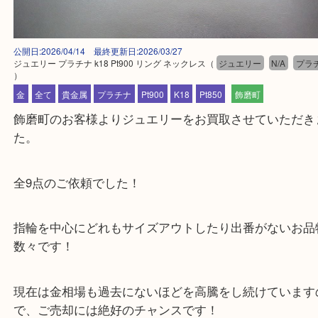
公開日:2026/04/14 最終更新日:2026/03/27
ジュエリー プラチナ k18 Pt900 リング ネックレス
（
ジュエリー
N/A
）
金
全て
貴金属
プラチナ
Pt900
K18
Pt850
飾磨町
飾磨町のお客様よりジュエリーをお買取させていた
た。
全9点のご依頼でした！
指輪を中心にどれもサイズアウトしたり出番がない