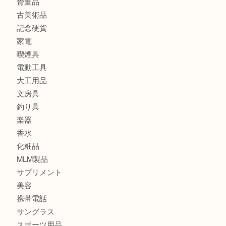
銀製品
バッグ
財布
ブランド
時計
カメラ
食器
金貨
記念メダル
古銭
切手
金券・商品券
鉄道模型
テレホンカード
株主優待券
はがき