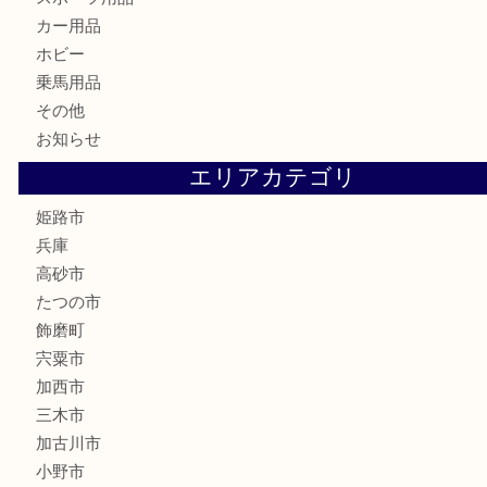
骨董品
古美術品
記念硬貨
家電
喫煙具
電動工具
大工用品
文房具
釣り具
楽器
香水
化粧品
MLM製品
サプリメント
美容
携帯電話