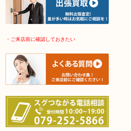
姫路市・高砂市・加古川市・加西市
神崎郡・太子町・宍粟市・佐用郡
たつの市・相生市・赤穂市
鳥取県全域・京都府全域