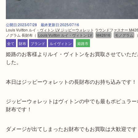
公開日:2023/07/28 最終更新日:2025/07/16
Louis Vuitton ルイ・ヴィトン LV ジッピーウォレット ラウンドファスナー 
ノグラム 長財布
（
Louis Vuitton ルイ・ヴィトン LV
M42616
モノグ
全て
財布
ブランド
ルイヴィトン
姫路市
姫路のお客様よりルイ・ヴィトンをお買取させてい
した。
本日はジッピーウォレットの長財布のお持ち込みで