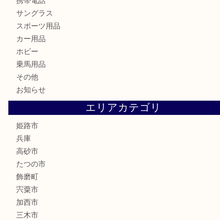
テレホンカード
株主優待券
はがき
骨董品
古美術品
記念硬貨
家電
喫煙具
電動工具
大工用品
文房具
釣り具
楽器
香水
化粧品
MLM製品