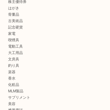
貴金属
宝石
金製品
銀製品
バッグ
財布
ブランド
時計
カメラ
食器
金貨
記念メダル
古銭
切手
金券・商品券
鉄道模型