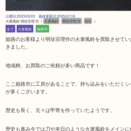
公開日:2023/03/03 最終更新日:2025/07/16
火箸風鈴 明珍宗理 作
（
火箸風鈴
明珍宗理 作
N/A
）
全て
火箸風鈴
姫路市
姫路のお客様より明珍宗理作の火箸風鈴を買取させ
きました。
地域柄、お買取のご依頼が多い商品です！
ここ姫路市に工房があることで、持ち込みをいただ
が多くございます。