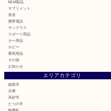
切手
金券・商品券
鉄道模型
テレホンカード
株主優待券
はがき
骨董品
古美術品
記念硬貨
家電
喫煙具
電動工具
大工用品
文房具
釣り具
楽器