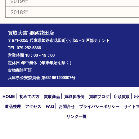
兵庫
高砂市
たつの市
飾磨町
宍粟市
加西市
三木市
加古川市
小野市
アーカイブ
2026年
2025年
2024年
2023年