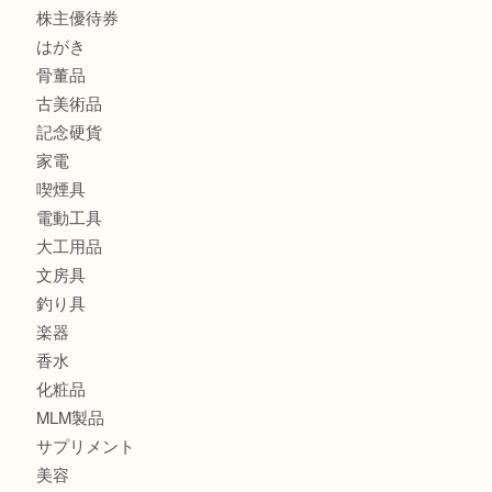
貴金属
宝石
金製品
銀製品
バッグ
財布
ブランド
時計
カメラ
食器
金貨
記念メダル
古銭
切手
金券・商品券
鉄道模型