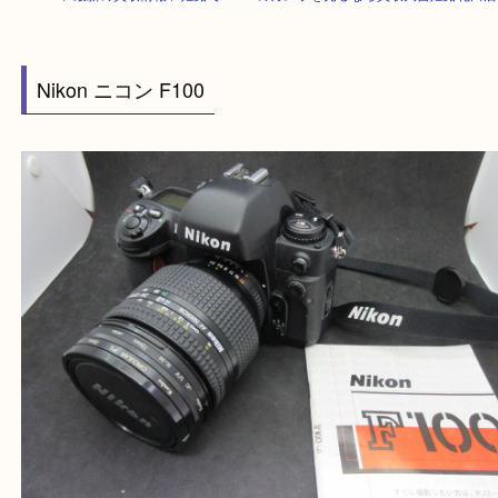
HOME
>
最新の買取情報
>
姫路でNikonのカメラを売るなら買取大吉姫路
Nikon ニコン F100