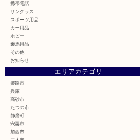
テレホンカード
株主優待券
はがき
骨董品
古美術品
記念硬貨
家電
喫煙具
電動工具
大工用品
文房具
釣り具
楽器
香水
化粧品
MLM製品