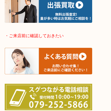
姫路市・高砂市・加古川市・加西市
神崎郡・太子町・宍粟市・佐用郡
たつの市・相生市・赤穂市
鳥取県全域・京都府全域