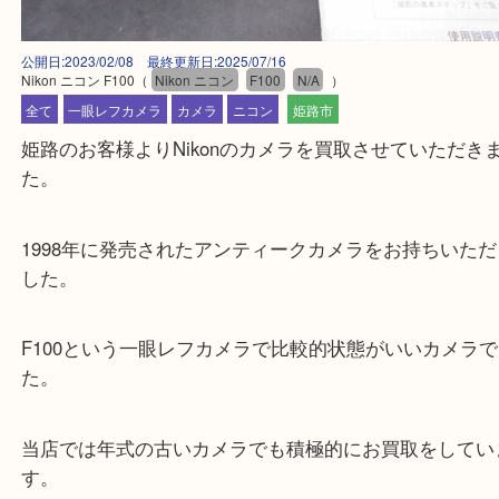
公開日:2023/02/08 最終更新日:2025/07/16
Nikon ニコン F100
（
Nikon ニコン
F100
N/A
）
全て
一眼レフカメラ
カメラ
ニコン
姫路市
姫路のお客様よりNikonのカメラを買取させていた
た。
1998年に発売されたアンティークカメラをお持ちい
した。
F100という一眼レフカメラで比較的状態がいいカメ