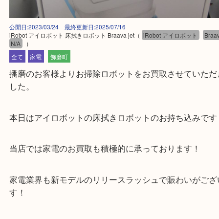
公開日:2023/03/24 最終更新日:2025/07/16
iRobot アイロボット 床拭きロボット Braava jet
（
iRobot アイロボット
N/A
）
全て
家電
飾磨町
播磨のお客様よりお掃除ロボットをお買取させてい
した。
本日はアイロボットの床拭きロボットのお持ち込み
当店では家電のお買取も積極的に承っております！