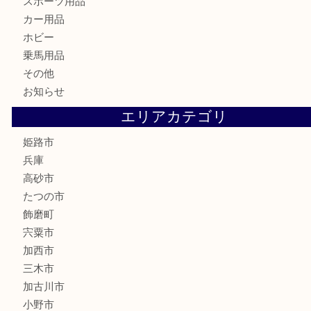
はがき
骨董品
古美術品
記念硬貨
家電
喫煙具
電動工具
大工用品
文房具
釣り具
楽器
香水
化粧品
MLM製品
サプリメント
美容