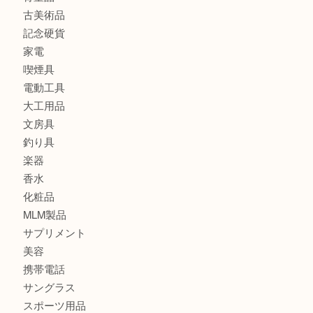
銀製品
バッグ
財布
ブランド
時計
カメラ
食器
金貨
記念メダル
古銭
切手
金券・商品券
鉄道模型
テレホンカード
株主優待券
はがき