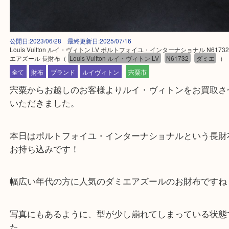
公開日:2023/06/28 最終更新日:2025/07/16
Louis Vuitton ルイ・ヴィトン LV ポルトフォイユ・インターナショナル N6
エアズール 長財布
（
Louis Vuitton ルイ・ヴィトン LV
N61732
ダミ
全て
財布
ブランド
ルイヴィトン
宍粟市
宍粟からお越しのお客様よりルイ・ヴィトンをお買
いただきました。
本日はポルトフォイユ・インターナショナルという
お持ち込みです！