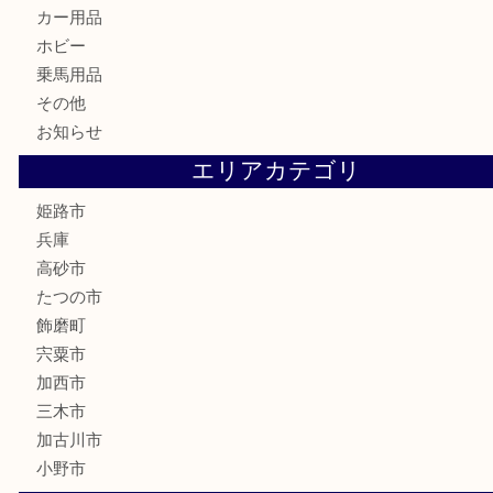
骨董品
古美術品
記念硬貨
家電
喫煙具
電動工具
大工用品
文房具
釣り具
楽器
香水
化粧品
MLM製品
サプリメント
美容
携帯電話