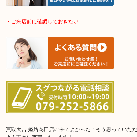
神崎郡・太子町・宍粟市・佐用郡
たつの市・相生市・赤穂市
鳥取県全域・京都府全域
・ご来店前に確認しておきたい