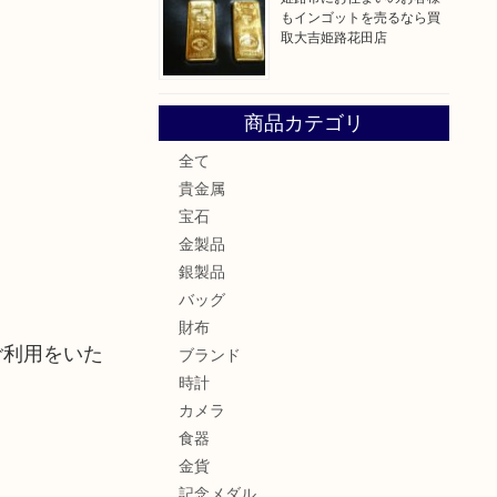
もインゴットを売るなら買
取大吉姫路花田店
商品カテゴリ
全て
貴金属
宝石
金製品
銀製品
バッグ
財布
ご利用をいた
ブランド
時計
カメラ
食器
金貨
記念メダル