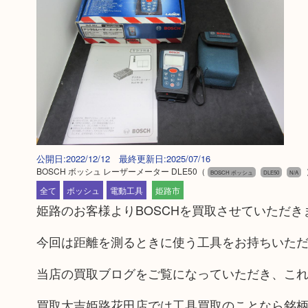
公開日:2022/12/12 最終更新日:2025/07/16
BOSCH ボッシュ レーザーメーター DLE50
（
BOSCH ボッシュ
DLE50
N/A
全て
ボッシュ
電動工具
姫路市
姫路のお客様よりBOSCHを買取させていただき
今回は距離を測るときに使う工具をお持ちいた
当店の買取ブログをご覧になっていただき、こ
買取大吉姫路花田店では工具買取のことなら銘