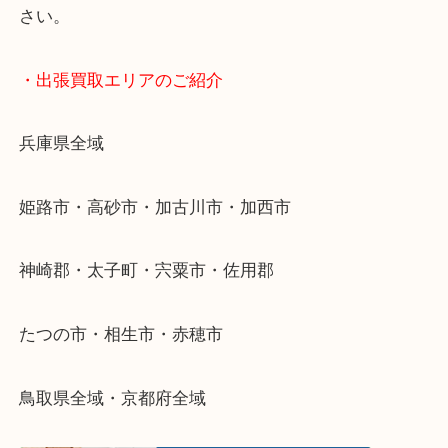
終活・遺品整理・生前整理・断捨離・引っ越し
物を整理するケースは年々増加傾向です。
当店ではそういったお困りの方からのご依頼も大歓
整理したいけどなにが値段つくかわからない…
そんなときはお気軽に下記フォームより出張買取を
さい。
・出張買取エリアのご紹介