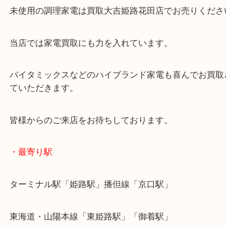
公開日:2022/12/24 最終更新日:2025/07/16
recolte レコルト ホットサンドメーカー RPS-1
（
recolte レコルト
RPS
全て
調理家電
家電
姫路市
姫路のお客様より調理家電を買取させていただきま
未使用の調理家電は買取大吉姫路花田店でお売りく
当店では家電買取にも力を入れています。
バイタミックスなどのハイブランド家電も喜んでお
ていただきます。
皆様からのご来店をお待ちしております。