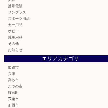
鉄道模型
テレホンカード
株主優待券
はがき
骨董品
古美術品
記念硬貨
家電
喫煙具
電動工具
大工用品
文房具
釣り具
楽器
香水
化粧品
MLM製品