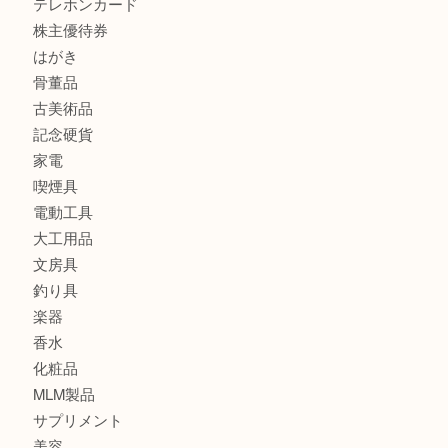
全て
貴金属
宝石
金製品
銀製品
バッグ
財布
ブランド
時計
カメラ
食器
金貨
記念メダル
古銭
切手
金券・商品券