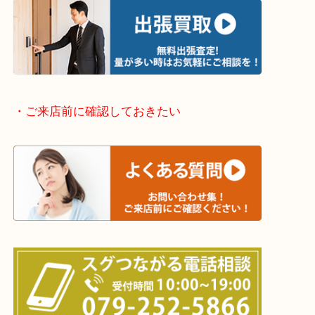
兵庫県全域
姫路市・高砂市・加古川市・加西市
神崎郡・太子町・宍粟市・佐用郡
たつの市・相生市・赤穂市
鳥取県全域・京都府全域