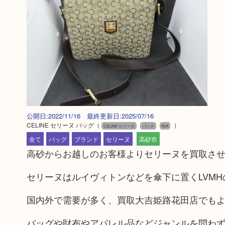
公開日:2022/11/16 最終更新日:2025/07/16
CELINE セリーヌ バッグ
（
）
CELINE セリーヌ
バッグ
N/A
全て
バッグ
ブランド
セリーヌ
高砂市
高砂からお越しのお客様よりセリーヌを買取さ
セリーヌはルイヴィトンなどを傘下に置くLVM
国内外で需要が多く、買取大吉姫路花田店でも
バッグや財布やアパレル品などジャンルを問わ