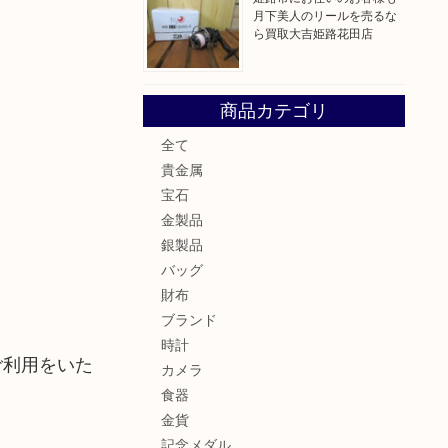
月下美人のリールを売るな
ら買取大吉姫路花田店
商品カテゴリ
全て
貴金属
宝石
金製品
銀製品
バッグ
財布
ブランド
時計
ご利用をいた
カメラ
食器
金貨
記念メダル