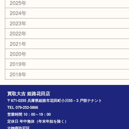
カー用品
ホビー
乗馬用品
その他
お知らせ
エリアカテゴリ
姫路市
兵庫
高砂市
たつの市
飾磨町
宍粟市
加西市
三木市
加古川市