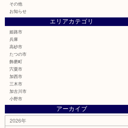
記念硬貨
家電
喫煙具
電動工具
大工用品
文房具
釣り具
楽器
香水
化粧品
MLM製品
サプリメント
美容
携帯電話
サングラス
スポーツ用品