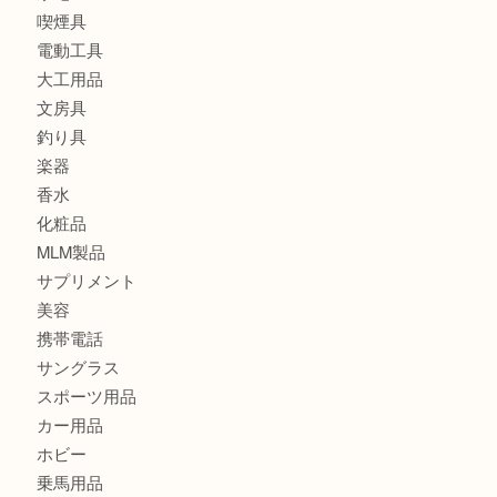
財布
ブランド
時計
カメラ
食器
金貨
記念メダル
古銭
切手
金券・商品券
鉄道模型
テレホンカード
株主優待券
はがき
骨董品
古美術品