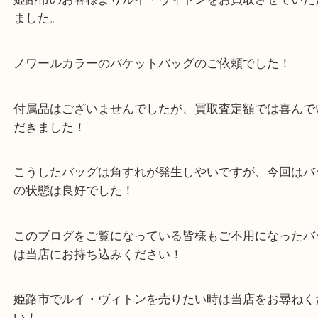
公開日:2025/03/12 最終更新日:2025/07/16
Louis Vuitton ルイ・ヴィトン LV ノエ エピ M44102 ノワール
（
Louis V
ヴィトン LV
M44102
エピ
）
全て
バッグ
ブランド
ルイヴィトン
姫路市
姫路市のお客様よりルイ・ヴィトンをお買取させて
ました。
ノワールカラーのバケットバッグのご依頼でした！
付属品はございませんでしたが、買取査定額では喜
だきました！
こうしたバッグは角すれが発生しやいですが、今回
の状態は良好でした！