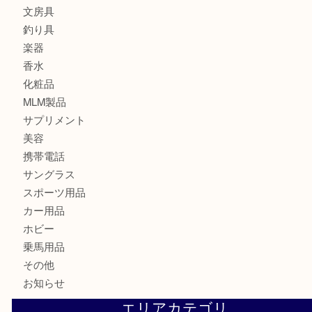
カメラ
食器
金貨
記念メダル
古銭
切手
金券・商品券
鉄道模型
テレホンカード
株主優待券
はがき
骨董品
古美術品
記念硬貨
家電
喫煙具