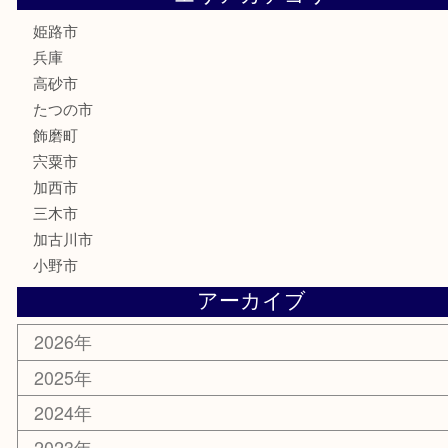
電動工具
大工用品
文房具
釣り具
楽器
香水
化粧品
MLM製品
サプリメント
美容
携帯電話
サングラス
スポーツ用品
カー用品
ホビー
乗馬用品