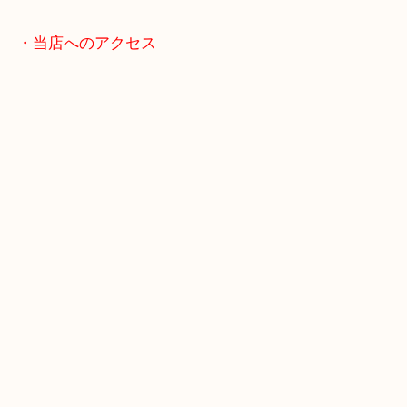
店舗前には無料駐車場もあります。
年末年始以外は土日祝日も休まず年中無休で営業中
・LINE査定
「花田インター」「山陽姫路東インター」「372号
・当店へのアクセス