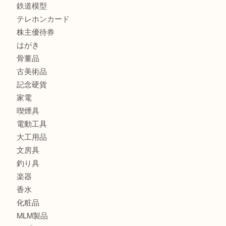
全て
貴金属
宝石
金製品
銀製品
バッグ
財布
ブランド
時計
カメラ
食器
金貨
記念メダル
古銭
切手