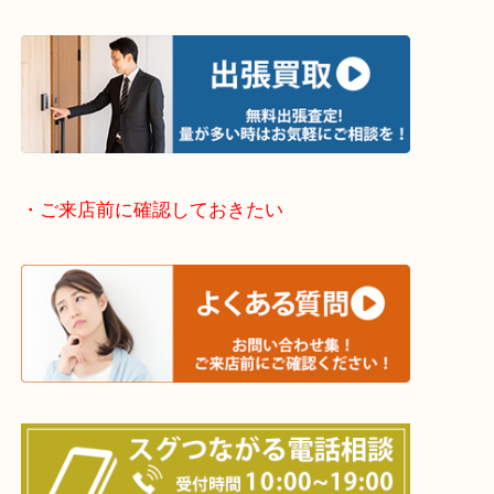
兵庫県全域
姫路市・高砂市・加古川市・加西市
神崎郡・太子町・宍粟市・佐用郡
たつの市・相生市・赤穂市
鳥取県全域・京都府全域