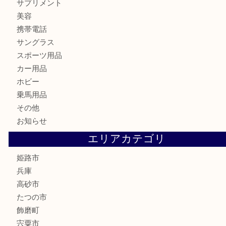
金券・商品券
鉄道模型
テレホンカード
株主優待券
はがき
骨董品
古美術品
記念硬貨
家電
喫煙具
電動工具
大工用品
文房具
釣り具
楽器
香水