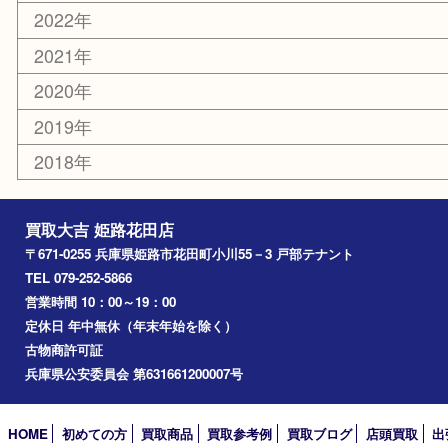
エリアカテゴリ
姫路市
兵庫
高砂市
たつの市
飾磨町
宍粟市
加西市
三木市
加古川市
小野市
アーカイブ
2026年
2025年