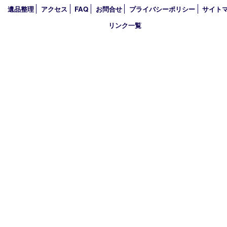
2024年
2023年
2022年
2021年
2020年
2019年
2018年
買取大吉 姫路花田店
〒671-0255 兵庫県姫路市花田町小川55－3 戸部テナント
TEL 079-252-5866
営業時間 10：00～19：00
定休日 年中無休（年末年始を除く）
古物商許可証