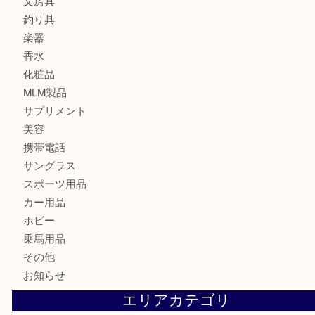
記念メダル
古銭
切手
金券・商品券
鉄道模型
テレホンカード
株主優待券
はがき
骨董品
古美術品
記念硬貨
家電
喫煙具
電動工具
大工用品
文房具