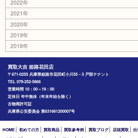
姫路市
兵庫
高砂市
たつの市
飾磨町
宍粟市
加西市
三木市
加古川市
小野市
アーカイブ
2026年
2025年
2024年