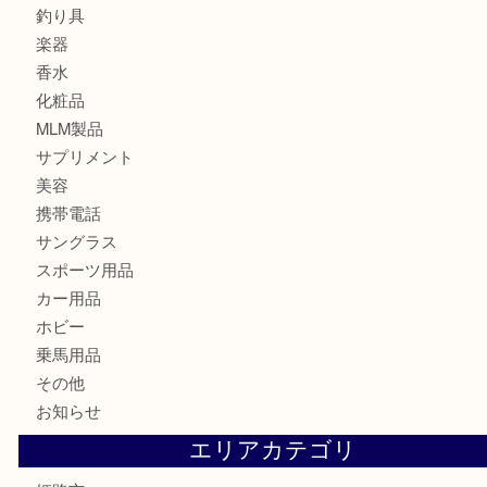
記念メダル
古銭
切手
金券・商品券
鉄道模型
テレホンカード
株主優待券
はがき
骨董品
古美術品
記念硬貨
家電
喫煙具
電動工具
大工用品
文房具