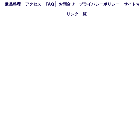
2023年
2022年
2021年
2020年
2019年
2018年
買取大吉 姫路花田店
〒671-0255 兵庫県姫路市花田町小川55－3 戸部テナント
TEL 079-252-5866
営業時間 10：00～19：00
定休日 年中無休（年末年始を除く）
古物商許可証