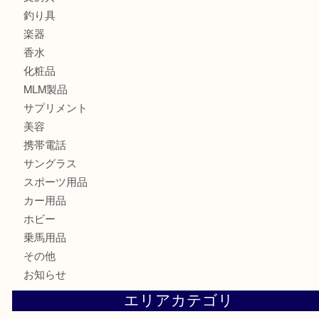
記念メダル
古銭
切手
金券・商品券
鉄道模型
テレホンカード
株主優待券
はがき
骨董品
古美術品
記念硬貨
家電
喫煙具
電動工具
大工用品
文房具