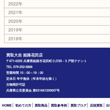
姫路市
兵庫
高砂市
たつの市
飾磨町
宍粟市
加西市
三木市
加古川市
小野市
アーカイブ
2026年
2025年
2024年