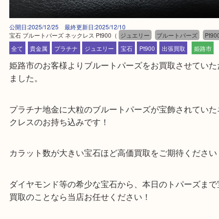
公開日:2025/12/25 最終更新日:2025/12/10
宝石 ブルートパーズ ネックレス Pt900
（
ジュエリー
ブルートパーズ
全て
貴金属
プラチナ
ジュエリー
宝石
Pt900
出張買取
姫
姫路市のお客様よりブルートパーズをお買取させて
ました。
プラチナ地金に大粒のブルートパーズが宝飾されて
クレスのお持ち込みです！
カラット数が大きい宝石ほど高価買取をご期待くだ