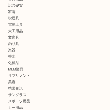
バッグ
財布
ブランド
時計
カメラ
食器
金貨
記念メダル
古銭
切手
金券・商品券
鉄道模型
テレホンカード
株主優待券
はがき
骨董品