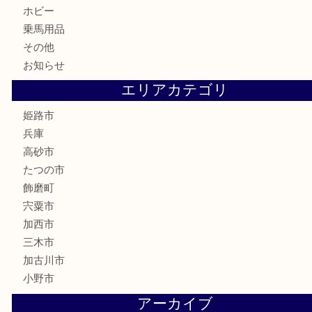
古美術品
記念硬貨
家電
喫煙具
電動工具
大工用品
文房具
釣り具
楽器
香水
化粧品
MLM製品
サプリメント
美容
携帯電話
サングラス