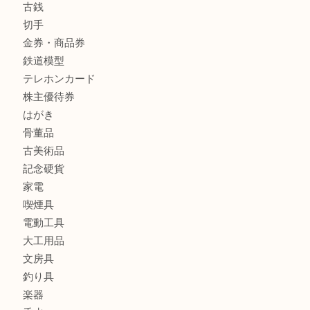
宝石
金製品
銀製品
バッグ
財布
ブランド
時計
カメラ
食器
金貨
記念メダル
古銭
切手
金券・商品券
鉄道模型
テレホンカード