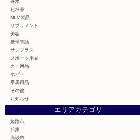
株主優待券
はがき
骨董品
古美術品
記念硬貨
家電
喫煙具
電動工具
大工用品
文房具
釣り具
楽器
香水
化粧品
MLM製品
サプリメント