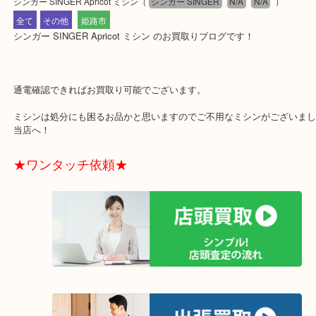
公開日:2018/07/16 最終更新日:2025/07/16
シンガー SINGER Apricot ミシン
（
シンガー SINGER
N/A
N/A
）
全て
その他
姫路市
シンガー SINGER Apricot ミシン のお買取りブログです！
通電確認できればお買取り可能でございます。
ミシンは処分にも困るお品かと思いますのでご不用なミシンがござ
当店へ！
★ワンタッチ依頼★