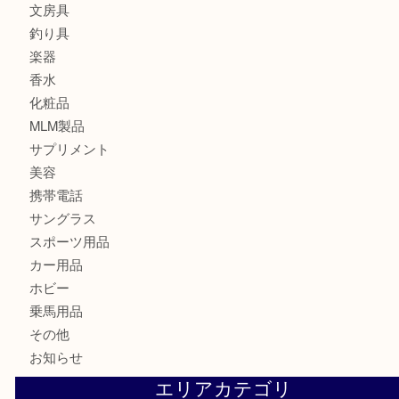
食器
金貨
記念メダル
古銭
切手
金券・商品券
鉄道模型
テレホンカード
株主優待券
はがき
骨董品
古美術品
記念硬貨
家電
喫煙具
電動工具