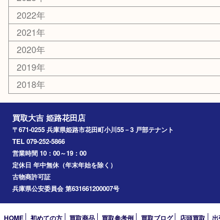
お知らせ
エリアカテゴリ
姫路市
兵庫
高砂市
たつの市
飾磨町
宍粟市
加西市
三木市
加古川市
小野市
アーカイブ
2026年