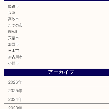
大工用品
文房具
釣り具
楽器
香水
化粧品
MLM製品
サプリメント
美容
携帯電話
サングラス
スポーツ用品
カー用品
ホビー
乗馬用品
その他