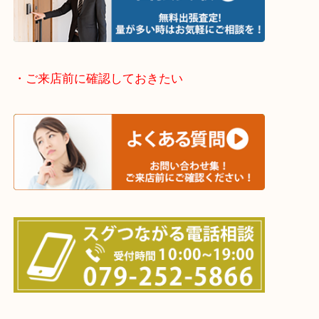
姫路市・高砂市・加古川市・加西市
神崎郡・太子町・宍粟市・佐用郡
たつの市・相生市・赤穂市
鳥取県全域・京都府全域