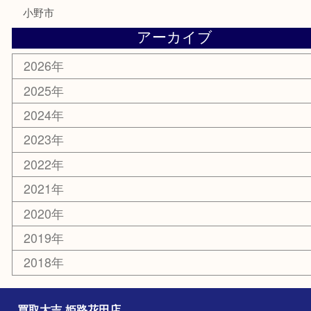
美容
携帯電話
サングラス
スポーツ用品
カー用品
ホビー
乗馬用品
その他
お知らせ
エリアカテゴリ
姫路市
兵庫
高砂市
たつの市
飾磨町
宍粟市