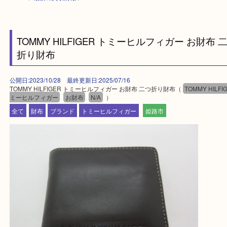
HOME
>
最新の買取情報
>
TOMMY HILFIGER トミーヒルフィガー お財
折り財布
公開日:2023/10/28 最終更新日:2025/07/16
TOMMY HILFIGER トミーヒルフィガー お財布 二つ折り財布（
TOMMY H
ミーヒルフィガー
お財布
N/A
）
全て
財布
ブランド
トミーヒルフィガー
姫路市