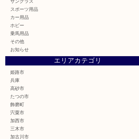
株主優待券
はがき
骨董品
古美術品
記念硬貨
家電
喫煙具
電動工具
大工用品
文房具
釣り具
楽器
香水
化粧品
MLM製品
サプリメント