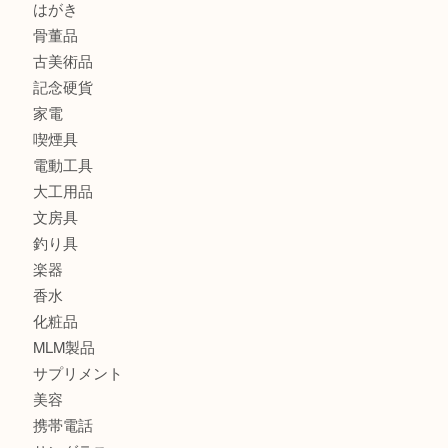
宝石
金製品
銀製品
バッグ
財布
ブランド
時計
カメラ
食器
金貨
記念メダル
古銭
切手
金券・商品券
鉄道模型
テレホンカード