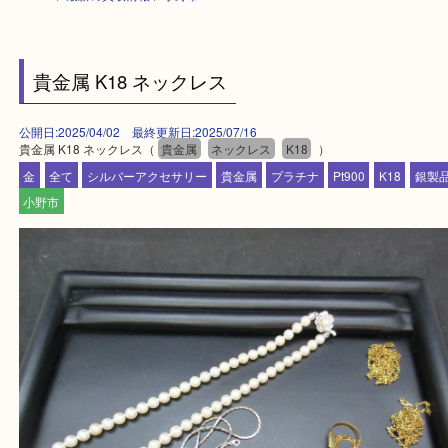
HOME
>
最新の買取情報
>
小野市
貴金属 K18 ネックレス
公開日:2025/04/02 最終更新日:2025/07/16
貴金属 K18 ネックレス（
貴金属
ネックレス
K18
）
金
全て
シルバーアクセサリー
貴金属
プラチナ
Pt900
K18
小野市