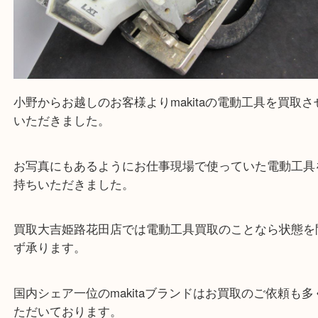
MAKITA マキタ 充電式丸ノコ HS630D
公開日:2023/01/28 最終更新日:2025/07/16
MAKITA マキタ 充電式丸ノコ HS630D（
makita マキタ
HS630D
N/A
全て
マキタ
電動工具
小野市