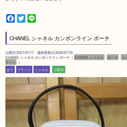
兵庫県全域
姫路市・高砂市・加古川市・加西市
神崎郡・太子町・宍粟市・佐用郡
たつの市・相生市・赤穂市
鳥取県全域・京都府全域