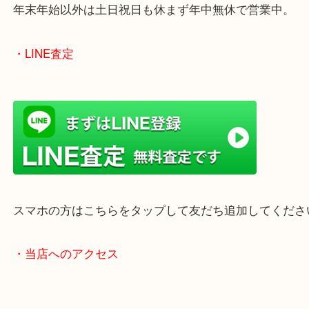
兵庫県を中心に姫路市・高砂市・たつの市・加古川
郡・太子町・宍粟市など、広いエリアからご利用を
ております。
当店は372号線沿いのヤマダストアー花田店の向か
がございます。
買取屋さん特有の派手は装飾はなく、ログハウス風
のでご来店しやすいかと思います。
女性の鑑定士もいますので、お一人様でも安心して
ただけます。