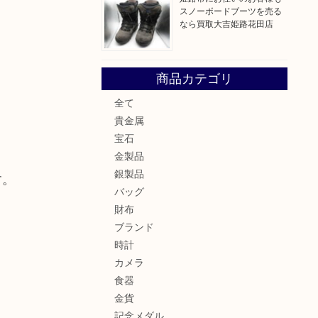
スノーボードブーツを売る
なら買取大吉姫路花田店
商品カテゴリ
全て
貴金属
宝石
金製品
銀製品
す。
バッグ
財布
ブランド
時計
カメラ
食器
金貨
記念メダル