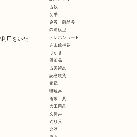
古銭
切手
金券・商品券
鉄道模型
テレホンカード
ご利用をいた
株主優待券
はがき
骨董品
古美術品
記念硬貨
家電
喫煙具
電動工具
大工用品
文房具
釣り具
楽器
香水