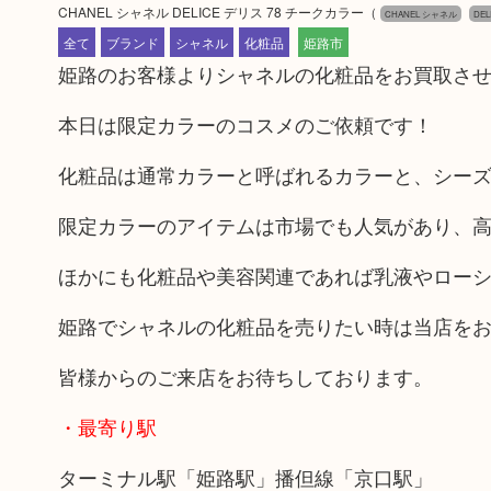
CHANEL シャネル DELICE デリス 78 チークカラー
（
CHANEL シャネル
DEL
全て
ブランド
シャネル
化粧品
姫路市
姫路のお客様よりシャネルの化粧品をお買取さ
本日は限定カラーのコスメのご依頼です！
化粧品は通常カラーと呼ばれるカラーと、シー
限定カラーのアイテムは市場でも人気があり、
ほかにも化粧品や美容関連であれば乳液やロー
姫路でシャネルの化粧品を売りたい時は当店を
皆様からのご来店をお待ちしております。
・最寄り駅
ターミナル駅「姫路駅」播但線「京口駅」