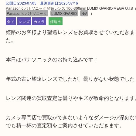
公開日:2023/07/05 最終更新日:2025/07/16
Panasonic パナソニック 望遠レンズ 100-300mm LUMIX GVARIO MEGA O.
Panasonic パナソニック
LUMIX GVARIO
N/A
）
全て
レンズ
カメラ
姫路市
姫路のお客様より望遠レンズをお買取させていただ
た。
本日はパナソニックのお持ち込みです！
年式の古い望遠レンズでしたが、曇りがない状態で
レンズ関連の買取査定は曇りやキズが致命的となり