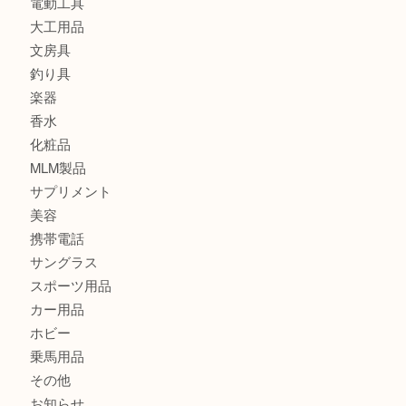
カメラ
食器
金貨
記念メダル
古銭
切手
金券・商品券
鉄道模型
テレホンカード
株主優待券
はがき
骨董品
古美術品
記念硬貨
家電
喫煙具