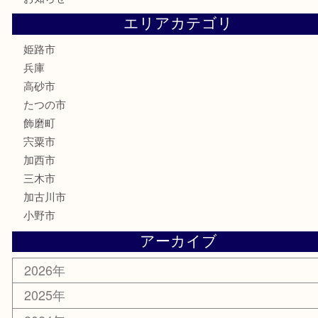
電動工具
大工用品
文房具
釣り具
楽器
香水
化粧品
MLM製品
サプリメント
美容
携帯電話
サングラス
スポーツ用品
カー用品
ホビー
乗馬用品