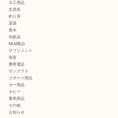
カメラ
食器
金貨
記念メダル
古銭
切手
金券・商品券
鉄道模型
テレホンカード
株主優待券
はがき
骨董品
古美術品
記念硬貨
家電
喫煙具