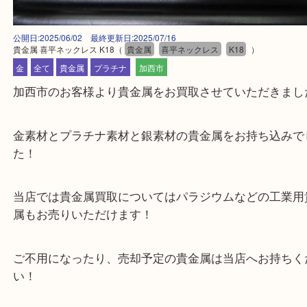
公開日:2025/06/02 最終更新日:2025/07/16
貴金属 喜平ネックレス K18
（
貴金属
喜平ネックレス
K18
）
金
全て
貴金属
プラチナ
加西市
加西市のお客様より貴金属をお買取させていただき
金素材とプラチナ素材と銀素材の貴金属をお持ち込
た！
当店では貴金属買取についてはパラジウムなどの工
属もお売りいただけます！