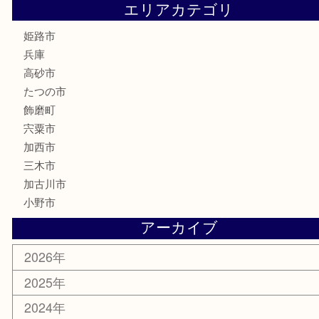
電動工具
大工用品
文房具
釣り具
楽器
香水
化粧品
MLM製品
サプリメント
美容
携帯電話
サングラス
スポーツ用品
カー用品
ホビー
乗馬用品