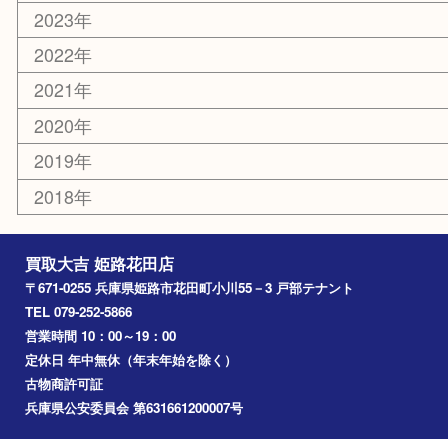
その他
お知らせ
エリアカテゴリ
姫路市
兵庫
高砂市
たつの市
飾磨町
宍粟市
加西市
三木市
加古川市
小野市
アーカイブ
2026年