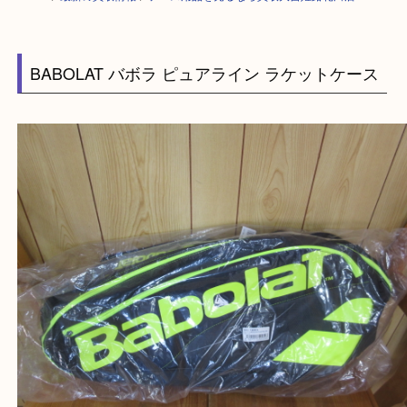
HOME
>
最新の買取情報
>
テニス用品を売るなら買取大吉姫路花田店
BABOLAT バボラ ピュアライン ラケットケース