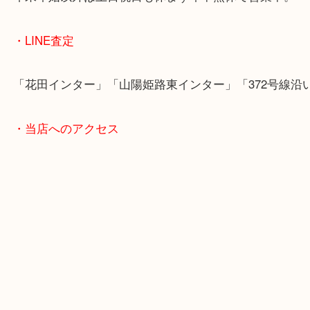
女性の鑑定士もいますので、お一人様でも安心して
ただけます。
店舗前には無料駐車場もあります。
年末年始以外は土日祝日も休まず年中無休で営業中
・LINE査定
「花田インター」「山陽姫路東インター」「372号
・当店へのアクセス