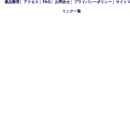
2024年
2023年
2022年
2021年
2020年
2019年
2018年
買取大吉 姫路花田店
〒671-0255 兵庫県姫路市花田町小川55－3 戸部テナント
TEL 079-252-5866
営業時間 10：00～19：00
定休日 年中無休（年末年始を除く）