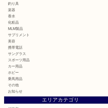
金貨
記念メダル
古銭
切手
金券・商品券
鉄道模型
テレホンカード
株主優待券
はがき
骨董品
古美術品
記念硬貨
家電
喫煙具
電動工具
大工用品