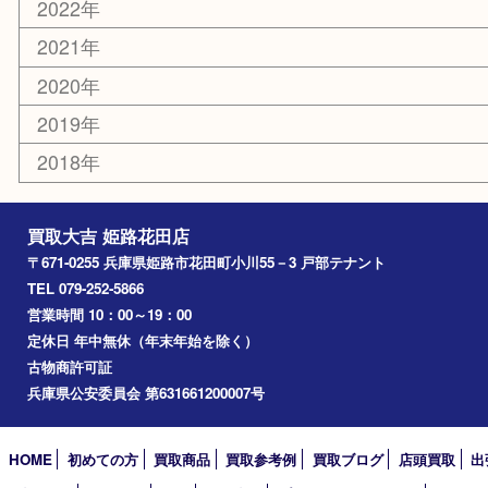
エリアカテゴリ
姫路市
兵庫
高砂市
たつの市
飾磨町
宍粟市
加西市
三木市
加古川市
小野市
アーカイブ
2026年
2025年