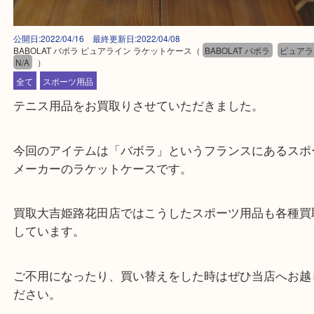
公開日:2022/04/16 最終更新日:2022/04/08
BABOLAT バボラ ピュアライン ラケットケース
（
BABOLAT バボラ
ピ
N/A
）
全て
スポーツ用品
テニス用品をお買取りさせていただきました。
今回のアイテムは「バボラ」というフランスにある
メーカーのラケットケースです。
買取大吉姫路花田店ではこうしたスポーツ用品も各