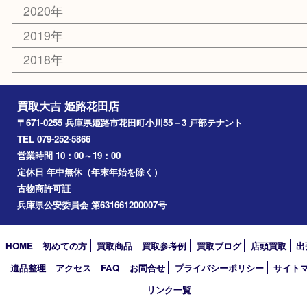
姫路市
兵庫
高砂市
たつの市
飾磨町
宍粟市
加西市
三木市
加古川市
小野市
アーカイブ
2026年
2025年
2024年