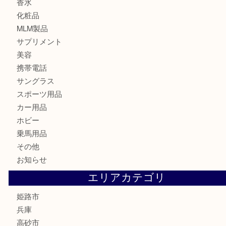
記念メダル
古銭
切手
金券・商品券
鉄道模型
テレホンカード
株主優待券
はがき
骨董品
古美術品
記念硬貨
家電
喫煙具
電動工具
大工用品
文房具