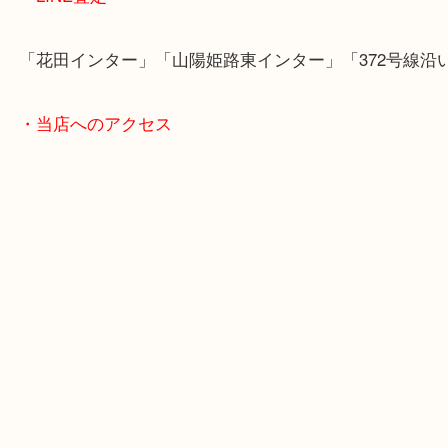
ただけます。
店舗前には無料駐車場もあります。
年末年始以外は土日祝日も休まず年中無休で営業中
・LINE査定
「花田インター」「山陽姫路東インター」「372号
・当店へのアクセス