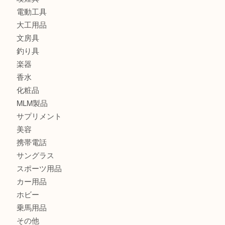
金貨
記念メダル
古銭
切手
金券・商品券
鉄道模型
テレホンカード
株主優待券
はがき
骨董品
古美術品
記念硬貨
家電
喫煙具
電動工具
大工用品