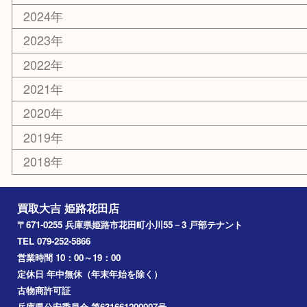
エリアカテゴリ
姫路市
兵庫
高砂市
たつの市
飾磨町
宍粟市
加西市
三木市
加古川市
小野市
アーカイブ
2026年
2025年