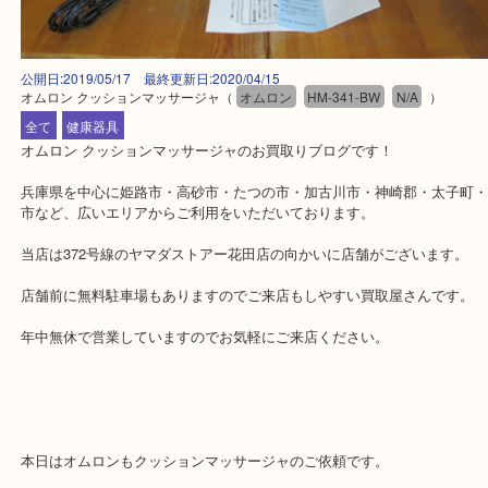
公開日:2019/05/17 最終更新日:2020/04/15
オムロン クッションマッサージャ
（
オムロン
HM-341-BW
N/A
）
全て
健康器具
オムロン クッションマッサージャのお買取りブログです！
兵庫県を中心に姫路市・高砂市・たつの市・加古川市・神崎郡・太
市など、広いエリアからご利用をいただいております。
当店は372号線のヤマダストアー花田店の向かいに店舗がございま
店舗前に無料駐車場もありますのでご来店もしやすい買取屋さんで
年中無休で営業していますのでお気軽にご来店ください。