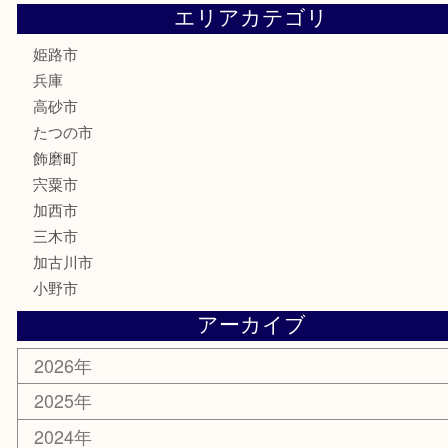
喫煙具
電動工具
大工用品
文房具
釣り具
楽器
香水
化粧品
MLM製品
サプリメント
美容
携帯電話
サングラス
スポーツ用品
カー用品
ホビー