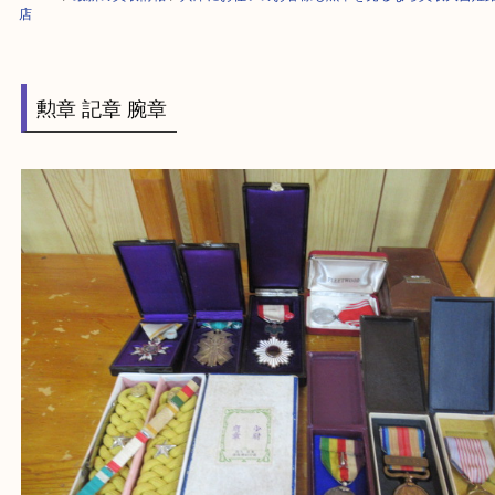
HOME
>
最新の買取情報
>
兵庫にお住いのお客様も勲章を売るなら買取大
店
勲章 記章 腕章