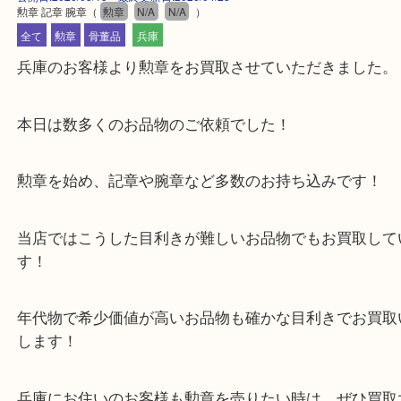
公開日:2026/05/15 最終更新日:2026/04/28
勲章 記章 腕章
（
勲章
N/A
N/A
）
全て
勲章
骨董品
兵庫
兵庫のお客様より勲章をお買取させていただきまし
本日は数多くのお品物のご依頼でした！
勲章を始め、記章や腕章など多数のお持ち込みです
当店ではこうした目利きが難しいお品物でもお買取
す！