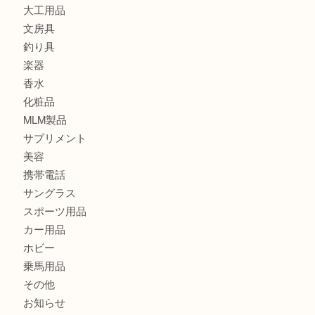
時計
カメラ
食器
金貨
記念メダル
古銭
切手
金券・商品券
鉄道模型
テレホンカード
株主優待券
はがき
骨董品
古美術品
記念硬貨
家電