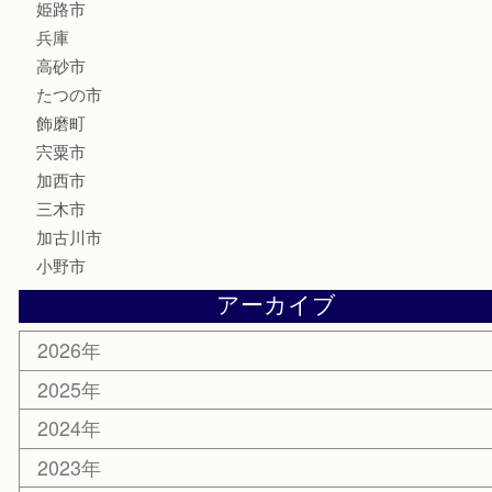
大工用品
文房具
釣り具
楽器
香水
化粧品
MLM製品
サプリメント
美容
携帯電話
サングラス
スポーツ用品
カー用品
ホビー
乗馬用品
その他