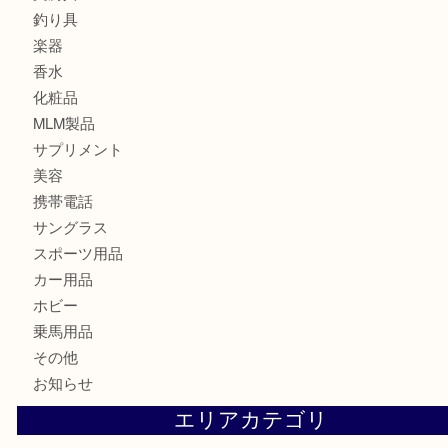
食器
金貨
記念メダル
古銭
切手
金券・商品券
鉄道模型
テレホンカード
株主優待券
はがき
骨董品
古美術品
記念硬貨
家電
喫煙具
電動工具