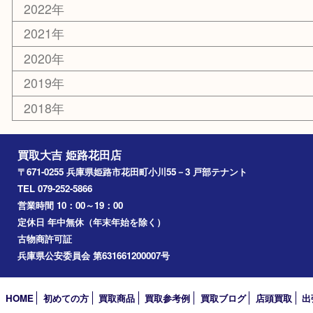
お知らせ
エリアカテゴリ
姫路市
兵庫
高砂市
たつの市
飾磨町
宍粟市
加西市
三木市
加古川市
小野市
アーカイブ
2026年